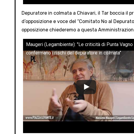
Depuratore in colmata a Chiavari, il Tar boccia il p
d’opposizione e voce del “Comitato No al Depurato
opposizione chiederemo a questa Amministrazione 
Maugeri (Legambiente): "Le criticità di Punta Vagno
confermano i rischi del depuratore in colmata"