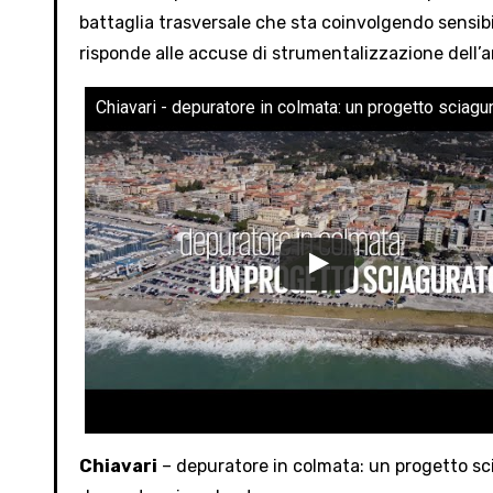
battaglia trasversale che sta coinvolgendo sensibil
risponde alle accuse di strumentalizzazione dell
Chiavari - depuratore in colmata: un progetto sciagu
Chiavari
– depuratore in colmata: un progetto sc