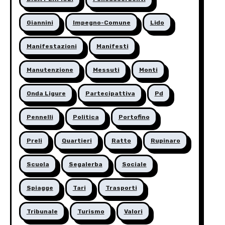
Giannini
Impegno-Comune
Lido
Manifestazioni
Manifesti
Manutenzione
Messuti
Monti
Onda Ligure
Partecipattiva
Pd
Pennelli
Politica
Portofino
Preli
Quartieri
Ratto
Rupinaro
Scuola
Segalerba
Sociale
Spiagge
Tari
Trasporti
Tribunale
Turismo
Valori