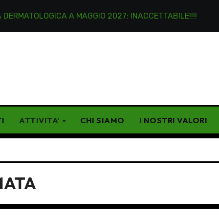
OGICA A MAGGIO 2027: INACCETTABILE!!!!
Lettere an
I
ATTIVITA’
CHI SIAMO
I NOSTRI VALORI
MATA