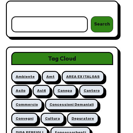
Cerca
Search
Tag Cloud
Ambiente
Amt
AREA EX ITALGAS
Asilo
Asl4
Canepa
Cantero
Commercio
Concessioni Demaniali
Convegni
Cultura
Depuratore
DIGA PERFIGLI
Fonoassorbenti