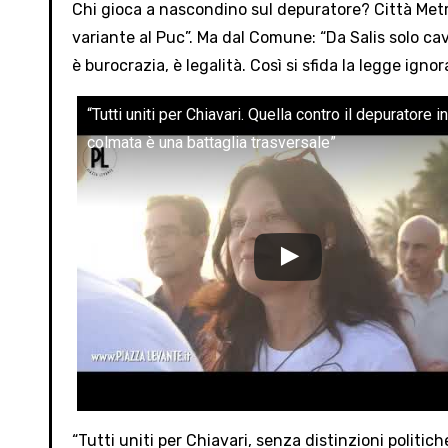
Chi gioca a nascondino sul depuratore? Città Metro
variante al Puc”. Ma dal Comune: “Da Salis solo cavil
è burocrazia, è legalità. Così si sfida la legge i
“Tutti uniti per Chiavari. Quella contro il depuratore in
colmata è una battaglia trasversale”
“Tutti uniti per Chiavari, senza distinzioni politic