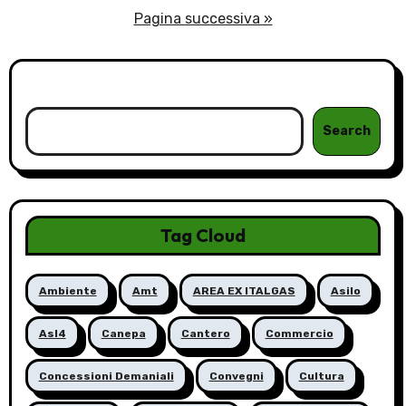
degli
Pagina successiva »
articoli
Cerca
Search
Tag Cloud
Ambiente
Amt
AREA EX ITALGAS
Asilo
Asl4
Canepa
Cantero
Commercio
Concessioni Demaniali
Convegni
Cultura