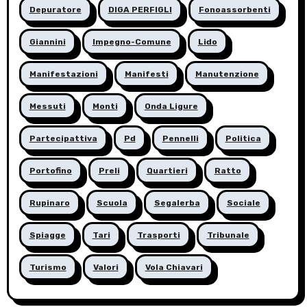
Depuratore
DIGA PERFIGLI
Fonoassorbenti
Giannini
Impegno-Comune
Lido
Manifestazioni
Manifesti
Manutenzione
Messuti
Monti
Onda Ligure
Partecipattiva
Pd
Pennelli
Politica
Portofino
Preli
Quartieri
Ratto
Rupinaro
Scuola
Segalerba
Sociale
Spiagge
Tari
Trasporti
Tribunale
Turismo
Valori
Vola Chiavari