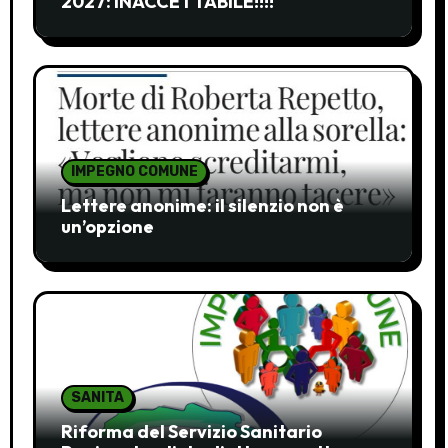
2027: INACCETTABILE!!!!
IMPEGNO COMUNE
Lettere anonime: il silenzio non è
un’opzione
SANITA
Riforma del Servizio Sanitario