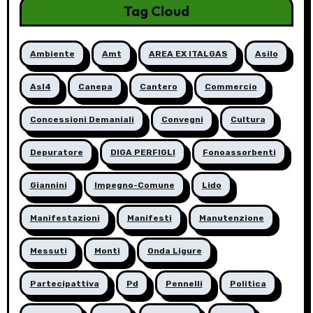
Tag Cloud
Ambiente
Amt
AREA EX ITALGAS
Asilo
Asl4
Canepa
Cantero
Commercio
Concessioni Demaniali
Convegni
Cultura
Depuratore
DIGA PERFIGLI
Fonoassorbenti
Giannini
Impegno-Comune
Lido
Manifestazioni
Manifesti
Manutenzione
Messuti
Monti
Onda Ligure
Partecipattiva
Pd
Pennelli
Politica