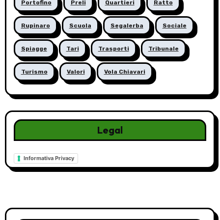
Portofino
Preli
Quartieri
Ratto
Rupinaro
Scuola
Segalerba
Sociale
Spiagge
Tari
Trasporti
Tribunale
Turismo
Valori
Vola Chiavari
Legal
Informativa Privacy