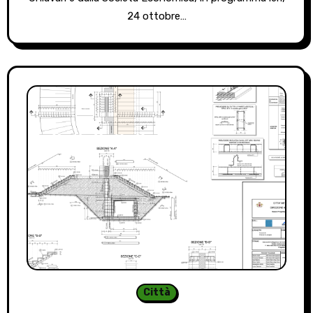
24 ottobre…
Città