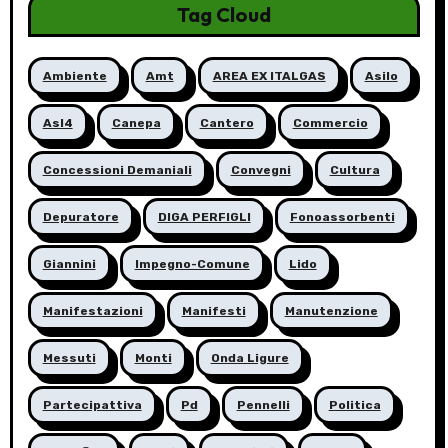
Tag Cloud
Ambiente
Amt
AREA EX ITALGAS
Asilo
Asl4
Canepa
Cantero
Commercio
Concessioni Demaniali
Convegni
Cultura
Depuratore
DIGA PERFIGLI
Fonoassorbenti
Giannini
Impegno-Comune
Lido
Manifestazioni
Manifesti
Manutenzione
Messuti
Monti
Onda Ligure
Partecipattiva
Pd
Pennelli
Politica