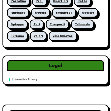
Portofino
Preli
Quartieri
Ratto
Rupinaro
Scuola
Segalerba
Sociale
Spiagge
Tari
Trasporti
Tribunale
Turismo
Valori
Vola Chiavari
Legal
Informativa Privacy