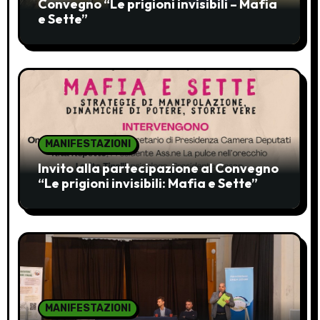
Convegno “Le prigioni invisibili – Mafia
a
e Sette”
r
t
i
c
MANIFESTAZIONI
o
Invito alla partecipazione al Convegno
“Le prigioni invisibili: Mafia e Sette”
l
i
MANIFESTAZIONI