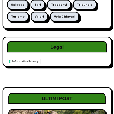
Spiagge
Tari
Trasporti
Tribunale
Turismo
Valori
Vola Chiavari
Legal
Informativa Privacy
ULTIMI POST