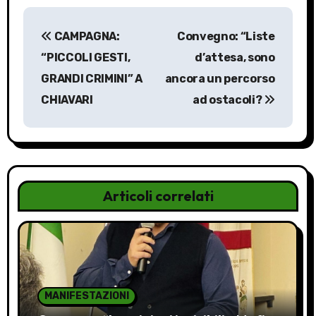
N
CAMPAGNA:
Convegno: “Liste
a
“PICCOLI GESTI,
d’attesa, sono
v
GRANDI CRIMINI” A
ancora un percorso
CHIAVARI
ad ostacoli?
i
g
a
z
Articoli correlati
i
o
n
MANIFESTAZIONI
e