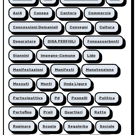
Asl4
Canepa
Cantero
Commercio
Concessioni Demaniali
Convegni
Cultura
Depuratore
DIGA PERFIGLI
Fonoassorbenti
Giannini
Impegno-Comune
Lido
Manifestazioni
Manifesti
Manutenzione
Messuti
Monti
Onda Ligure
Partecipattiva
Pd
Pennelli
Politica
Portofino
Preli
Quartieri
Ratto
Rupinaro
Scuola
Segalerba
Sociale