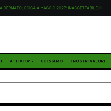
TOLOGICA A MAGGIO 2027: INACCETTABILE!!!!
Lettere
I
ATTIVITA’
CHI SIAMO
I NOSTRI VALORI