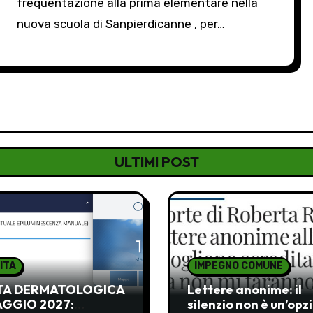
frequentazione alla prima elementare nella
nuova scuola di Sanpierdicanne , per…
ULTIMI POST
ITA
IMPEGNO COMUNE
ITA DERMATOLOGICA
Lettere anonime: il
AGGIO 2027:
silenzio non è un’opz