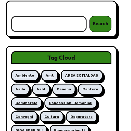
Cerca
Search
Tag Cloud
Ambiente
Amt
AREA EX ITALGAS
Asilo
Asl4
Canepa
Cantero
Commercio
Concessioni Demaniali
Convegni
Cultura
Depuratore
DIGA PERFIGLI
Fonoassorbenti