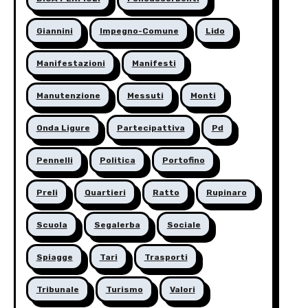
Giannini
Impegno-Comune
Lido
Manifestazioni
Manifesti
Manutenzione
Messuti
Monti
Onda Ligure
Partecipattiva
Pd
Pennelli
Politica
Portofino
Preli
Quartieri
Ratto
Rupinaro
Scuola
Segalerba
Sociale
Spiagge
Tari
Trasporti
Tribunale
Turismo
Valori