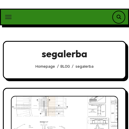
Vai
al
contenuto
segalerba
Homepage
BLOG
segalerba