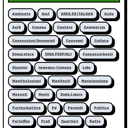
Ambiente
Amt
AREA EX ITALGAS
Asilo
Asl4
Canepa
Cantero
Commercio
Concessioni Demaniali
Convegni
Cultura
Depuratore
DIGA PERFIGLI
Fonoassorbenti
Giannini
Impegno-Comune
Lido
Manifestazioni
Manifesti
Manutenzione
Messuti
Monti
Onda Ligure
Partecipattiva
Pd
Pennelli
Politica
Portofino
Preli
Quartieri
Ratto