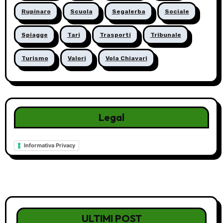
Rupinaro
Scuola
Segalerba
Sociale
Spiagge
Tari
Trasporti
Tribunale
Turismo
Valori
Vola Chiavari
Legal
Informativa Privacy
ULTIMI POST