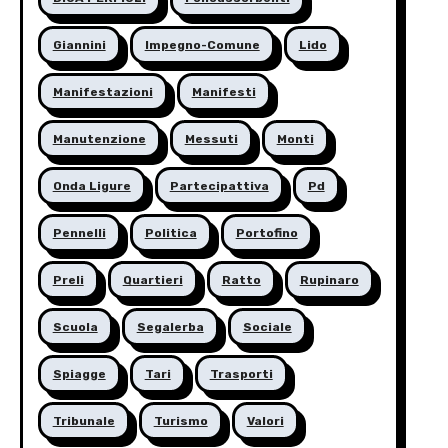
Giannini
Impegno-Comune
Lido
Manifestazioni
Manifesti
Manutenzione
Messuti
Monti
Onda Ligure
Partecipattiva
Pd
Pennelli
Politica
Portofino
Preli
Quartieri
Ratto
Rupinaro
Scuola
Segalerba
Sociale
Spiagge
Tari
Trasporti
Tribunale
Turismo
Valori