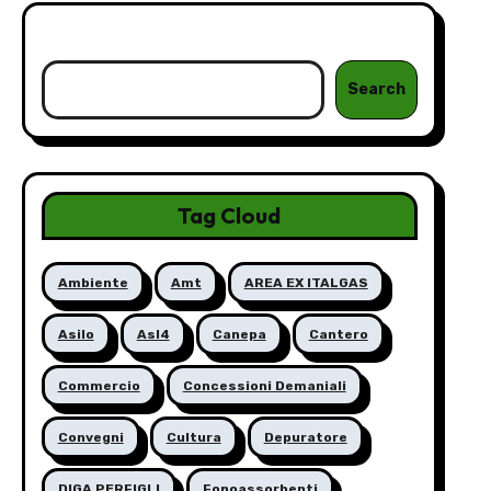
Cerca
Search
Tag Cloud
Ambiente
Amt
AREA EX ITALGAS
Asilo
Asl4
Canepa
Cantero
Commercio
Concessioni Demaniali
Convegni
Cultura
Depuratore
DIGA PERFIGLI
Fonoassorbenti