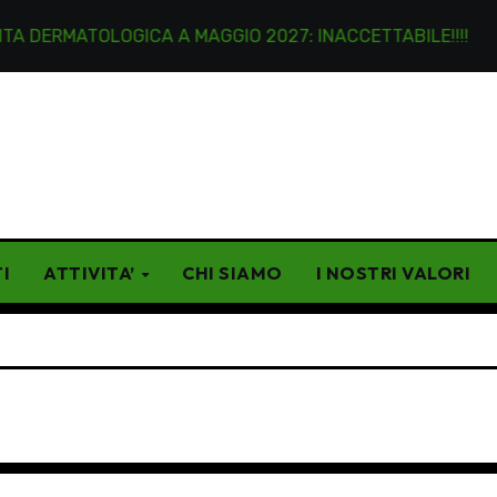
DERMATOLOGICA A MAGGIO 2027: INACCETTABILE!!!!
L
I
ATTIVITA’
CHI SIAMO
I NOSTRI VALORI