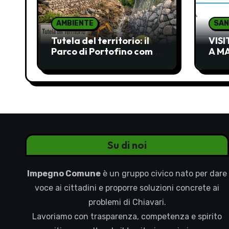
AMBIENTE
SAN
Tutela del territorio: il
VIS
Parco di Portofino come
A M
occasione mancata e da
INAC
recuperare
Su di noi
Impegno Comune
è un gruppo civico nato per dare
voce ai cittadini e proporre soluzioni concrete ai
problemi di Chiavari.
Lavoriamo con trasparenza, competenza e spirito