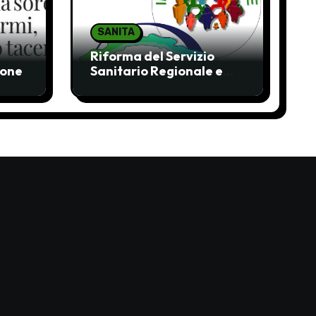
SANITA
Riforma del Servizio
ione
Sanitario Regionale e
liste d’attesa: molte
ombre, pochi chiarimenti