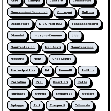
Asl4
Canepa
Cantero
Commercio
Concessioni Demaniali
Convegni
Cultura
Depuratore
DIGA PERFIGLI
Fonoassorbenti
Giannini
Impegno-Comune
Lido
Manifestazioni
Manifesti
Manutenzione
Messuti
Monti
Onda Ligure
Partecipattiva
Pd
Pennelli
Politica
Portofino
Preli
Quartieri
Ratto
Rupinaro
Scuola
Segalerba
Sociale
Spiagge
Tari
Trasporti
Tribunale