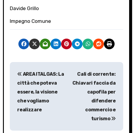
Davide Grillo
Impegno Comune
N
AREA ITALGAS: La
Cali di corrente:
a
città che poteva
Chiavari faccia da
v
essere, la visione
capofila per
che vogliamo
difendere
i
realizzare
commercio e
g
turismo
a