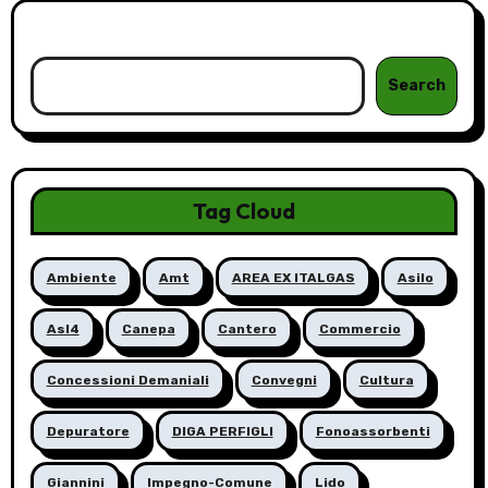
Cerca
Search
Tag Cloud
Ambiente
Amt
AREA EX ITALGAS
Asilo
Asl4
Canepa
Cantero
Commercio
Concessioni Demaniali
Convegni
Cultura
Depuratore
DIGA PERFIGLI
Fonoassorbenti
Giannini
Impegno-Comune
Lido