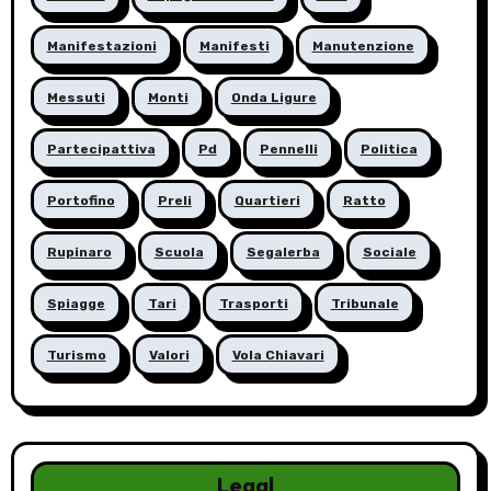
Manifestazioni
Manifesti
Manutenzione
Messuti
Monti
Onda Ligure
Partecipattiva
Pd
Pennelli
Politica
Portofino
Preli
Quartieri
Ratto
Rupinaro
Scuola
Segalerba
Sociale
Spiagge
Tari
Trasporti
Tribunale
Turismo
Valori
Vola Chiavari
Legal