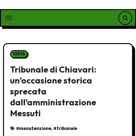
Vai
al
contenuto
Città
Tribunale di Chiavari:
un’occasione storica
sprecata
dall’amministrazione
Messuti
#
manutenzione
, #
tribunale