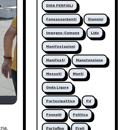
DIGA PERFIGLI
Fonoassorbenti
Giannini
Impegno-Comune
Lido
Manifestazioni
Manifesti
Manutenzione
Messuti
Monti
Onda Ligure
Partecipattiva
Pd
Pennelli
Politica
ria,
Portofino
Preli