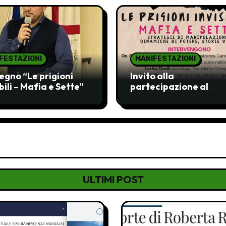
FESTAZIONI
MANIFESTAZIONI
gno “Le prigioni
Invito alla
ibili – Mafia e Sette”
partecipazione al
Convegno “Le prigion
invisibili: Mafia e Sett
ULTIMI POST