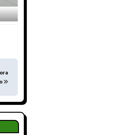
cora
io