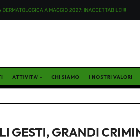
A A MAGGIO 2027: INACCETTABILE!!!!
Lettere anonim
I
ATTIVITA’
CHI SIAMO
I NOSTRI VALORI
I GESTI, GRANDI CRIMI