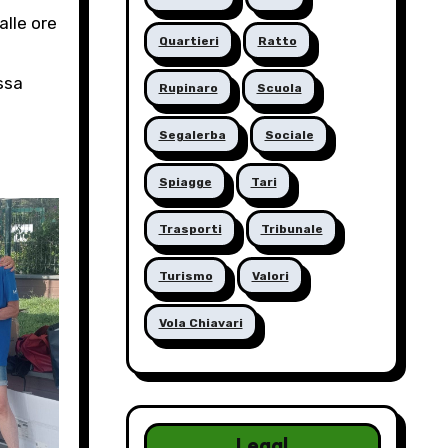
alle ore
Quartieri
Ratto
ssa
Rupinaro
Scuola
Segalerba
Sociale
Spiagge
Tari
Trasporti
Tribunale
Turismo
Valori
Vola Chiavari
Legal