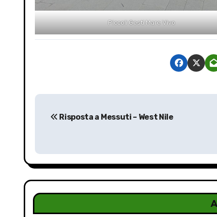
Piccoli Gesti Mare Vivo
N
Risposta a Messuti – West Nile
a
v
i
g
a
A