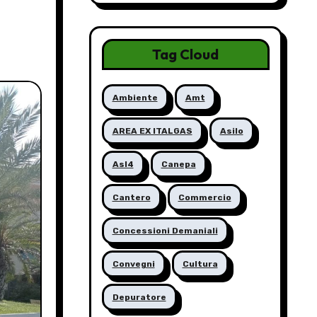
Tag Cloud
Ambiente
Amt
AREA EX ITALGAS
Asilo
Asl4
Canepa
Cantero
Commercio
Concessioni Demaniali
Convegni
Cultura
Depuratore