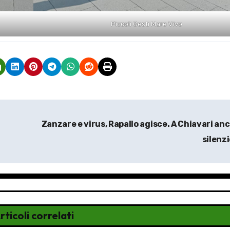
Piccoli Gesti Mare Vivo
Zanzare e virus, Rapallo agisce. A Chiavari an
silenz
rticoli correlati