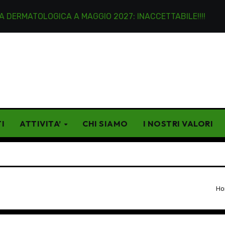
OLOGICA A MAGGIO 2027: INACCETTABILE!!!!
Lettere 
I
ATTIVITA’
CHI SIAMO
I NOSTRI VALORI
Ho