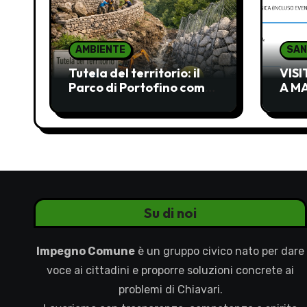
AMBIENTE
SAN
Tutela del territorio: il
VIS
Parco di Portofino come
A M
occasione mancata e da
INAC
recuperare
Su di noi
Impegno Comune
è un gruppo civico nato per dare
voce ai cittadini e proporre soluzioni concrete ai
problemi di Chiavari.