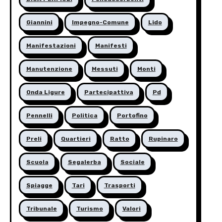
Giannini
Impegno-Comune
Lido
Manifestazioni
Manifesti
Manutenzione
Messuti
Monti
Onda Ligure
Partecipattiva
Pd
Pennelli
Politica
Portofino
Preli
Quartieri
Ratto
Rupinaro
Scuola
Segalerba
Sociale
Spiagge
Tari
Trasporti
Tribunale
Turismo
Valori