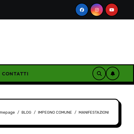
anonime: il silenzio non è un’opzione
Riforma del Servi
CONTATTI
mepage
BLOG
IMPEGNO COMUNE
MANIFESTAZIONI