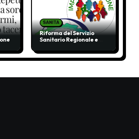
SANITA
Riforma del Servizio
ione
Sanitario Regionale e
liste d’attesa: molte
ombre, pochi chiarimenti