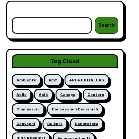
Cerca
Search
Tag Cloud
Ambiente
Amt
AREA EX ITALGAS
Asilo
Asl4
Canepa
Cantero
Commercio
Concessioni Demaniali
Convegni
Cultura
Depuratore
DIGA PERFIGLI
Fonoassorbenti