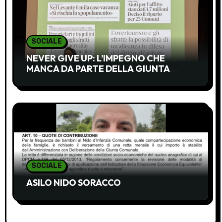
t
i
SOCIALE
c
NEVER GIVE UP: L’IMPEGNO CHE
MANCA DA PARTE DELLA GIUNTA
o
MESSUTI
l
i
SOCIALE
ASILO NIDO SORACCO