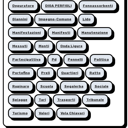
Depuratore
DIGA PERFIGLI
Fonoassorbenti
Giannini
Impegno-Comune
Lido
Manifestazioni
Manifesti
Manutenzione
Messuti
Monti
Onda Ligure
Partecipattiva
Pd
Pennelli
Politica
Portofino
Preli
Quartieri
Ratto
Rupinaro
Scuola
Segalerba
Sociale
Spiagge
Tari
Trasporti
Tribunale
Turismo
Valori
Vola Chiavari