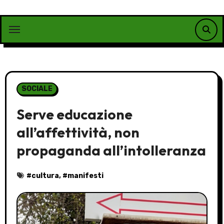
Vai
al
contenuto
SOCIALE
Serve educazione
all’affettività, non
propaganda all’intolleranza
#
cultura
, #
manifesti