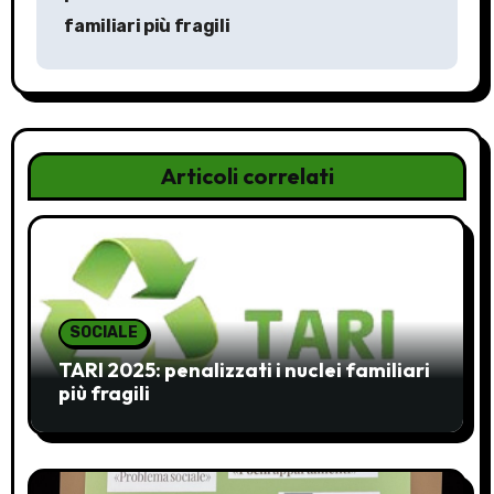
v
familiari più fragili
i
g
a
Articoli correlati
z
i
o
n
SOCIALE
TARI 2025: penalizzati i nuclei familiari
e
più fragili
a
r