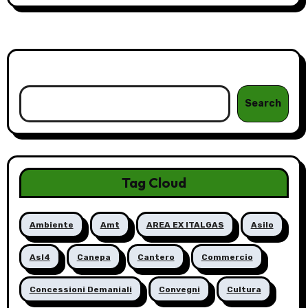
Cerca
Search
Tag Cloud
Ambiente
Amt
AREA EX ITALGAS
Asilo
Asl4
Canepa
Cantero
Commercio
Concessioni Demaniali
Convegni
Cultura