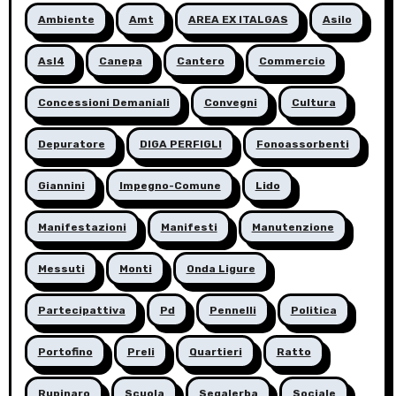
Ambiente
Amt
AREA EX ITALGAS
Asilo
Asl4
Canepa
Cantero
Commercio
Concessioni Demaniali
Convegni
Cultura
Depuratore
DIGA PERFIGLI
Fonoassorbenti
Giannini
Impegno-Comune
Lido
Manifestazioni
Manifesti
Manutenzione
Messuti
Monti
Onda Ligure
Partecipattiva
Pd
Pennelli
Politica
Portofino
Preli
Quartieri
Ratto
Rupinaro
Scuola
Segalerba
Sociale