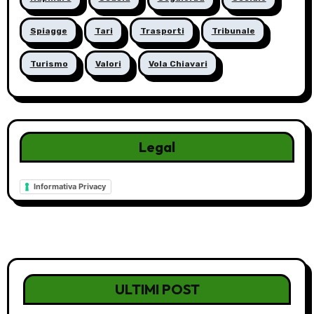
Spiagge
Tari
Trasporti
Tribunale
Turismo
Valori
Vola Chiavari
Legal
Informativa Privacy
ULTIMI POST