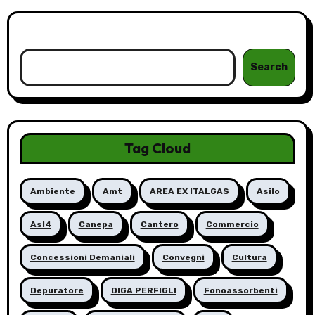
Cerca
Search
Tag Cloud
Ambiente
Amt
AREA EX ITALGAS
Asilo
Asl4
Canepa
Cantero
Commercio
Concessioni Demaniali
Convegni
Cultura
Depuratore
DIGA PERFIGLI
Fonoassorbenti