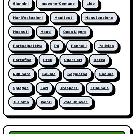
Giannini
Impegno-Comune
Lido
Manifestazioni
Manifesti
Manutenzione
Messuti
Monti
Onda Ligure
Partecipattiva
Pd
Pennelli
Politica
Portofino
Preli
Quartieri
Ratto
Rupinaro
Scuola
Segalerba
Sociale
Spiagge
Tari
Trasporti
Tribunale
Turismo
Valori
Vola Chiavari