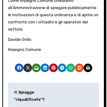
Come Impegno Comune chiediamo
all’Amministrazione di spiegare pubblicamente
le motivazioni di questa ordinanza e di aprire un
confronto con i cittadini e gli operatori del
settore.
Davide Grillo
Impegno Comune
N
Spiagge
a
“riqualificate”?
v