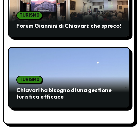
t
i
TURISMO
c
Forum Giannini di Chiavari: che spreco!
o
l
i
TURISMO
Chiavari ha bisogno di una gestione
turistica efficace