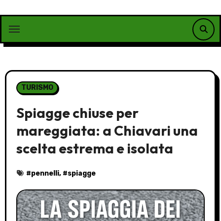
Vai
al
contenuto
TURISMO
Spiagge chiuse per
mareggiata: a Chiavari una
scelta estrema e isolata
#
pennelli
, #
spiagge