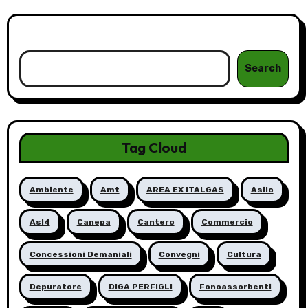
Cerca
Search
Tag Cloud
Ambiente
Amt
AREA EX ITALGAS
Asilo
Asl4
Canepa
Cantero
Commercio
Concessioni Demaniali
Convegni
Cultura
Depuratore
DIGA PERFIGLI
Fonoassorbenti