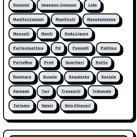
Giannini
Impegno-Comune
Lido
Manifestazioni
Manifesti
Manutenzione
Messuti
Monti
Onda Ligure
Partecipattiva
Pd
Pennelli
Politica
Portofino
Preli
Quartieri
Ratto
Rupinaro
Scuola
Segalerba
Sociale
Spiagge
Tari
Trasporti
Tribunale
Turismo
Valori
Vola Chiavari