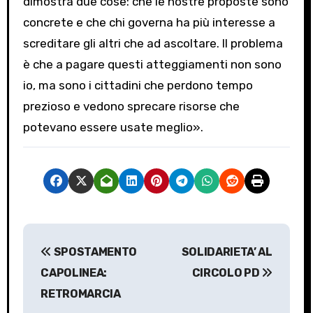
dimostra due cose: che le nostre proposte sono
concrete e che chi governa ha più interesse a
screditare gli altri che ad ascoltare. Il problema
è che a pagare questi atteggiamenti non sono
io, ma sono i cittadini che perdono tempo
prezioso e vedono sprecare risorse che
potevano essere usate meglio».
N
SPOSTAMENTO
SOLIDARIETA’ AL
a
CAPOLINEA:
CIRCOLO PD
v
RETROMARCIA