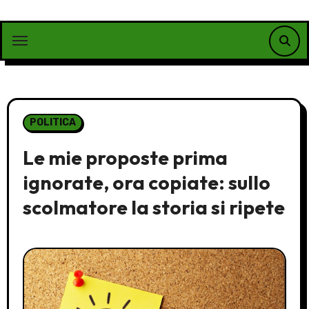
Vai
al
contenuto
POLITICA
Le mie proposte prima
ignorate, ora copiate: sullo
scolmatore la storia si ripete