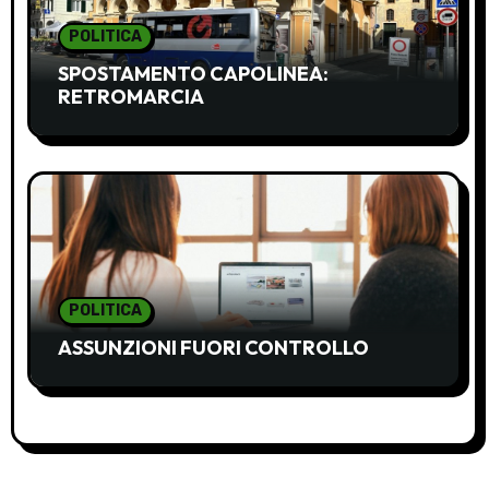
i
POLITICA
c
SPOSTAMENTO CAPOLINEA:
RETROMARCIA
o
l
i
POLITICA
ASSUNZIONI FUORI CONTROLLO