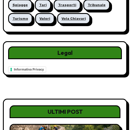
Spiagge
Tari
Trasporti
Tribunale
Turismo
Valori
Vola Chiavari
Legal
Informativa Privacy
ULTIMI POST