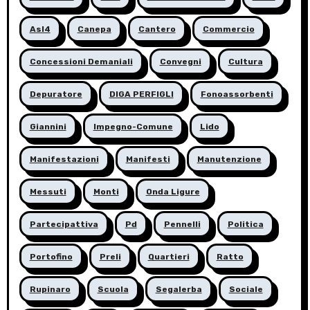
Asl4
Canepa
Cantero
Commercio
Concessioni Demaniali
Convegni
Cultura
Depuratore
DIGA PERFIGLI
Fonoassorbenti
Giannini
Impegno-Comune
Lido
Manifestazioni
Manifesti
Manutenzione
Messuti
Monti
Onda Ligure
Partecipattiva
Pd
Pennelli
Politica
Portofino
Preli
Quartieri
Ratto
Rupinaro
Scuola
Segalerba
Sociale