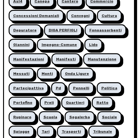
Asl4
Canepa
Cantero
Commercio
Concessioni Demaniali
Convegni
Cultura
Depuratore
DIGA PERFIGLI
Fonoassorbenti
Giannini
Impegno-Comune
Lido
Manifestazioni
Manifesti
Manutenzione
Messuti
Monti
Onda Ligure
Partecipattiva
Pd
Pennelli
Politica
Portofino
Preli
Quartieri
Ratto
Rupinaro
Scuola
Segalerba
Sociale
Spiagge
Tari
Trasporti
Tribunale