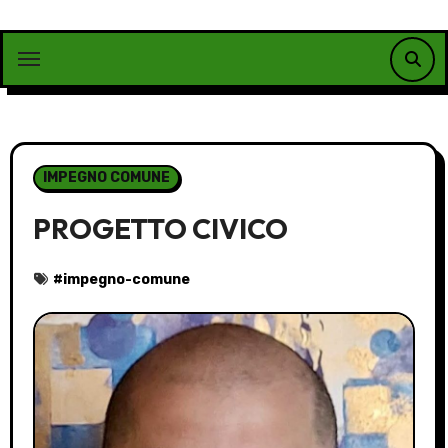
Vai
al
contenuto
IMPEGNO COMUNE
PROGETTO CIVICO
#
impegno-comune