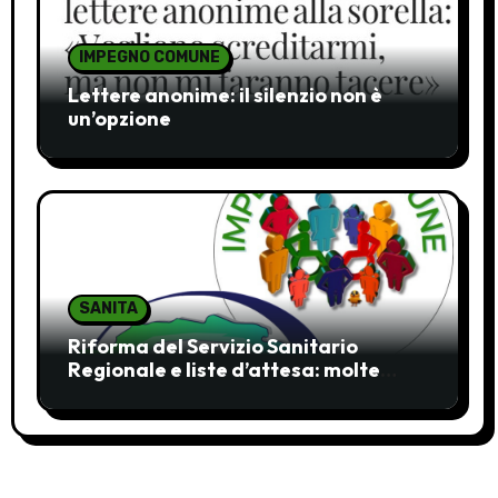
IMPEGNO COMUNE
Lettere anonime: il silenzio non è
un’opzione
SANITA
Riforma del Servizio Sanitario
Regionale e liste d’attesa: molte
ombre, pochi chiarimenti