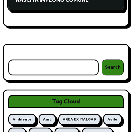
Cerca
Search
Tag Cloud
Ambiente
Amt
AREA EX ITALGAS
Asilo