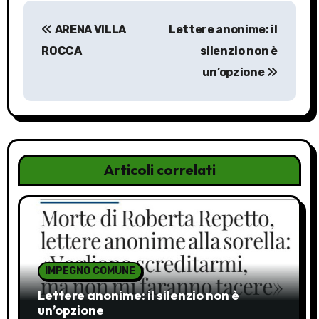
N
ARENA VILLA
Lettere anonime: il
a
ROCCA
silenzio non è
v
un’opzione
i
g
a
Articoli correlati
z
i
o
n
IMPEGNO COMUNE
Lettere anonime: il silenzio non è
e
un’opzione