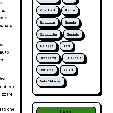
a
une
Quartieri
Ratto
eale
Rupinaro
Scuola
tionare
Segalerba
Sociale
ia
Spiagge
Tari
 auto
Trasporti
Tribunale
un
Turismo
Valori
ice,
Vola Chiavari
vrebbero
lizzare
isto che
Legal