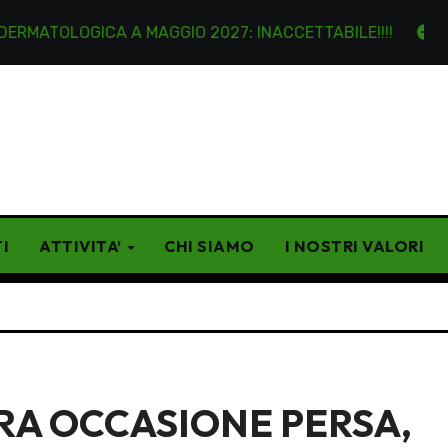
OGICA A MAGGIO 2027: INACCETTABILE!!!!
Lettere an
I
ATTIVITA’
CHI SIAMO
I NOSTRI VALORI
TRA OCCASIONE PERSA,