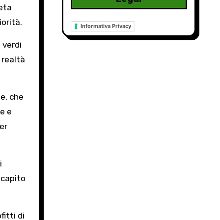
eta
orità.
Informativa Privacy
 verdi
 realtà
e, che
ie e
per
i
scapito
itti di