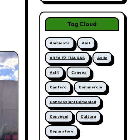
Tag Cloud
Ambiente
Amt
AREA EX ITALGAS
Asilo
Asl4
Canepa
Cantero
Commercio
Concessioni Demaniali
Convegni
Cultura
Depuratore