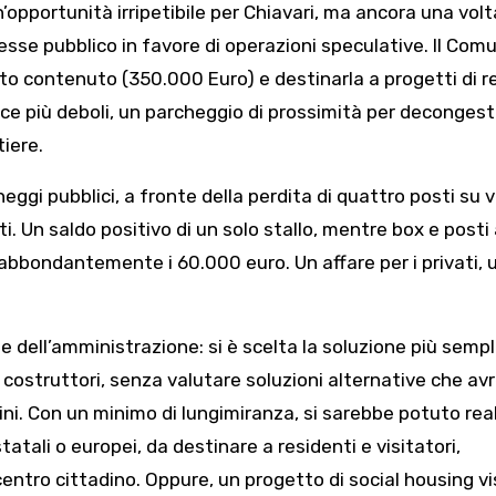
n’opportunità irripetibile per Chiavari, ma ancora una volt
eresse pubblico in favore di operazioni speculative. Il Com
o contenuto (350.000 Euro) e destinarla a progetti di r
asce più deboli, un parcheggio di prossimità per deconges
tiere.
gi pubblici, a fronte della perdita di quattro posti su v
ti. Un saldo positivo di un solo stallo, mentre box e posti
 abbondantemente i 60.000 euro. Un affare per i privati, 
e dell’amministrazione: si è scelta la soluzione più sempl
i costruttori, senza valutare soluzioni alternative che a
dini. Con un minimo di lungimiranza, si sarebbe potuto rea
atali o europei, da destinare a residenti e visitatori,
entro cittadino. Oppure, un progetto di social housing v