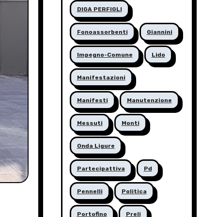
DIGA PERFIGLI
Fonoassorbenti
Giannini
Impegno-Comune
Lido
Manifestazioni
Manifesti
Manutenzione
Messuti
Monti
Onda Ligure
Partecipattiva
Pd
Pennelli
Politica
Portofino
Preli