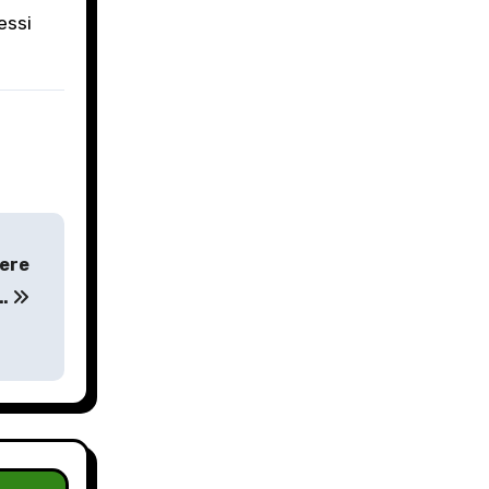
essi
iere
a…