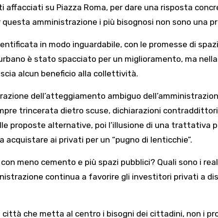
 affacciati su Piazza Roma, per dare una risposta concr
questa amministrazione i più bisognosi non sono una pri
cementificata in modo inguardabile, con le promesse di spazi
o urbano è stato spacciato per un miglioramento, ma nella
scia alcun beneficio alla collettività.
strazione dell’atteggiamento ambiguo dell’amministrazion
mpre trincerata dietro scuse, dichiarazioni contraddittor
 alle proposte alternative, poi l’illusione di una trattativa 
a acquistare ai privati per un “pugno di lenticchie”.
e, con meno cemento e più spazi pubblici? Quali sono i real
istrazione continua a favorire gli investitori privati a di
tà che metta al centro i bisogni dei cittadini, non i prof