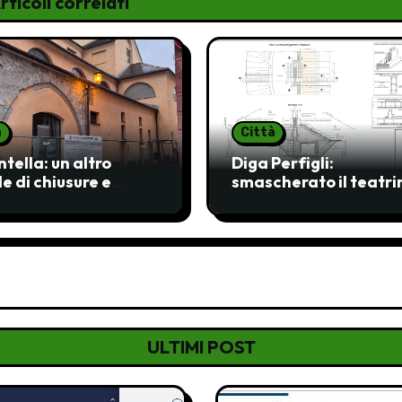
rticoli correlati
à
Città
ntella: un altro
Diga Perfigli:
e di chiusure e
smascherato il teatri
tezze
di Segalerba e Messut
ULTIMI POST