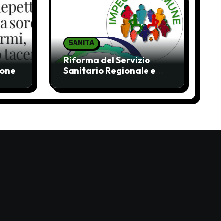
SANITA
Riforma del Servizio
ione
Sanitario Regionale e
liste d’attesa: molte
ombre, pochi chiarimenti