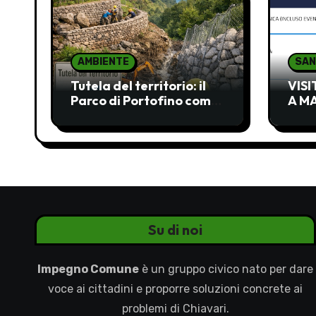
l
i
AMBIENTE
SAN
Tutela del territorio: il
VIS
Parco di Portofino come
A M
occasione mancata e da
INAC
recuperare
Su di noi
Impegno Comune
è un gruppo civico nato per dare
voce ai cittadini e proporre soluzioni concrete ai
problemi di Chiavari.