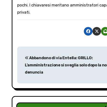
pochi. I chiavaresi meritano amministratori capa
privati.
N
Abbandono di via Entella: GRILLO:
a
L’amministrazione si sveglia solo dopo la n
v
denuncia
i
g
a