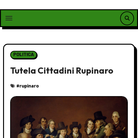
Vai
al
contenuto
POLITICA
Tutela Cittadini Rupinaro
#
rupinaro