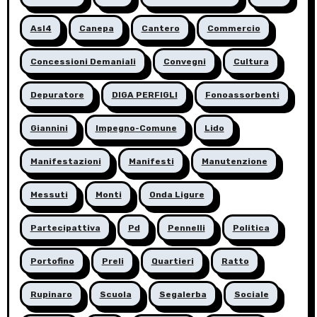
Asl4
Canepa
Cantero
Commercio
Concessioni Demaniali
Convegni
Cultura
Depuratore
DIGA PERFIGLI
Fonoassorbenti
Giannini
Impegno-Comune
Lido
Manifestazioni
Manifesti
Manutenzione
Messuti
Monti
Onda Ligure
Partecipattiva
Pd
Pennelli
Politica
Portofino
Preli
Quartieri
Ratto
Rupinaro
Scuola
Segalerba
Sociale