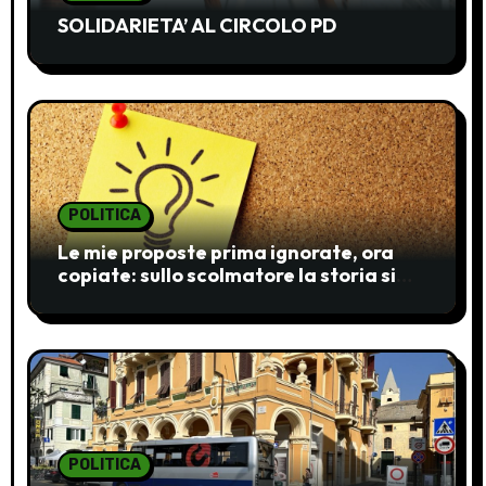
n
SOLIDARIETA’ AL CIRCOLO PD
e
a
r
t
POLITICA
i
Le mie proposte prima ignorate, ora
c
copiate: sullo scolmatore la storia si
ripete
o
l
i
POLITICA