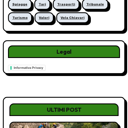
Spiagge
Tari
Trasporti
Tribunale
Turismo
Valori
Vola Chiavari
Legal
Informativa Privacy
ULTIMI POST